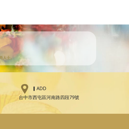
尚人士。
▎
ADD
台中市西屯區河南路四段79號