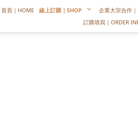
首頁｜HOME
線上訂購｜SHOP
企業大宗合作｜COR
喜慶/開幕/榮陞蘭花
訂購填寫｜ORDER INF
悼念追思蘭花
公司居家擺設蘭花
每月送花，全省宅配
訂購單填寫
供佛拜拜花禮
綠色盆栽/多肉植物
高架花籃
浪漫花束
會場佈置
講台桌花/司儀台桌花
胸花
永生花
盆花設計
春節蘭花
DIY/手作/材料包
花藝課程
景雲官方賴LINE