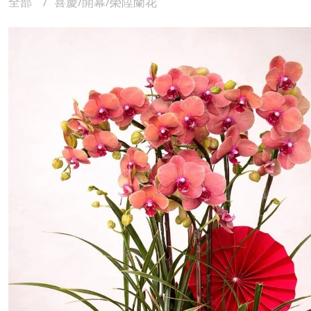
全部
喜慶/開幕/榮陞蘭花