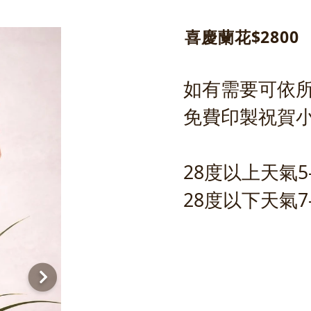
喜慶蘭花$2800
如有需要可依
免費印製祝賀
28度以上天氣5
28度以下天氣7