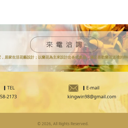
置，居家生活花藝設計；
以蘭花為主來設計出各式產品，滿足喜歡蘭花送禮的時
▎TEL
▎
E-mail
258-2173
kingwin98@gmail.com
©
2026
, All Rights Reserved.