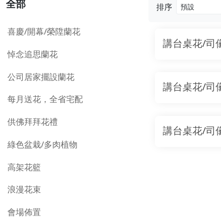
全部
排序
喜慶/開幕/榮陞蘭花
講台桌花/司
悼念追思蘭花
公司居家擺設蘭花
講台桌花/司
每月送花，全省宅配
供佛拜拜花禮
講台桌花/司
綠色盆栽/多肉植物
高架花籃
浪漫花束
會場佈置