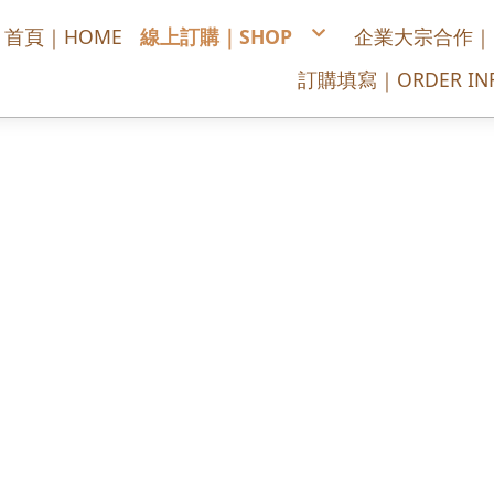
首頁｜HOME
線上訂購｜SHOP
企業大宗合作｜COR
喜慶/開幕/榮陞蘭花
訂購填寫｜ORDER INF
悼念追思蘭花
公司居家擺設蘭花
每月送花，全省宅配
訂購單填寫
供佛拜拜花禮
綠色盆栽/多肉植物
高架花籃
浪漫花束
會場佈置
講台桌花/司儀台桌花
胸花
永生花
盆花設計
春節蘭花
DIY/手作/材料包
花藝課程
景雲官方賴LINE