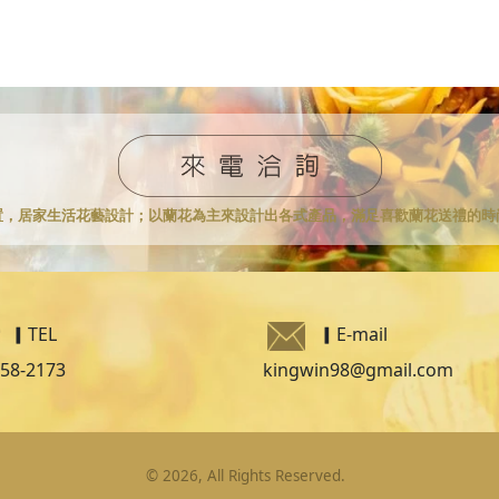
置，居家生活花藝設計；
以蘭花為主來設計出各式產品，滿足喜歡蘭花送禮的時
▎TEL
▎
E-mail
258-2173
kingwin98@gmail.com
©
2026
, All Rights Reserved.