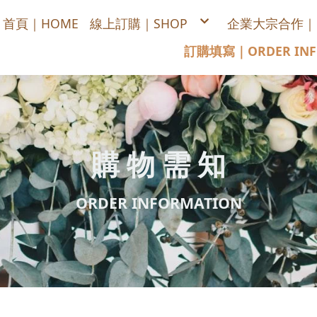
首頁｜HOME
線上訂購｜SHOP
企業大宗合作｜COR
喜慶/開幕/榮陞蘭花
訂購填寫｜ORDER INF
悼念追思蘭花
公司居家擺設蘭花
每月送花，全省宅配
訂購單填寫
供佛拜拜花禮
綠色盆栽/多肉植物
高架花籃
浪漫花束
會場佈置
講台桌花/司儀台桌花
胸花
永生花
盆花設計
春節蘭花
購 物 需 知
DIY/手作/材料包
花藝課程
景雲官方賴LINE
ORDER INFORMATION