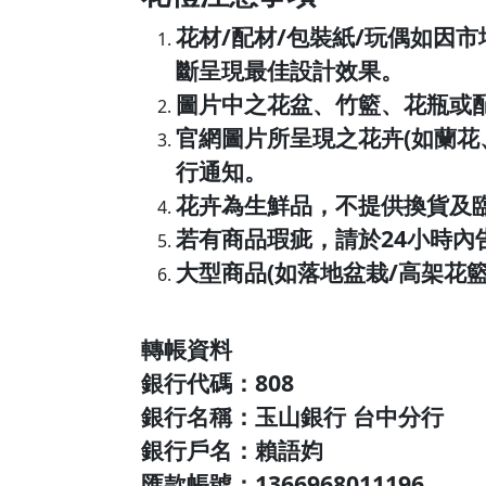
花材/配材/包裝紙/玩偶如因
斷呈現最佳設計效果。
圖片中之花盆、竹籃、花瓶或
官網圖片所呈現之花卉(如蘭
行通知。
花卉為生鮮品，不提供換貨及
若有商品瑕疵，請於24小時
大型商品(如落地盆栽/高架花
轉帳資料
銀行代碼：808
銀行名稱：玉山銀行 台中分行
銀行戶名：賴語㚬
匯款帳號：1366968011196