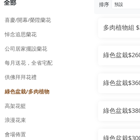
全部
排序
喜慶/開幕/榮陞蘭花
多肉植物組 $2
悼念追思蘭花
公司居家擺設蘭花
綠色盆栽$26
每月送花，全省宅配
供佛拜拜花禮
綠色盆栽$36
綠色盆栽/多肉植物
高架花籃
綠色盆栽$38
浪漫花束
會場佈置
綠色盆栽$30