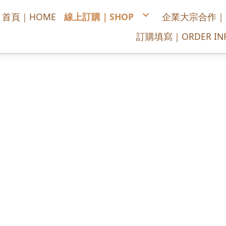
首頁｜HOME
線上訂購｜SHOP
企業大宗合作｜COR
喜慶/開幕/榮陞蘭花
訂購填寫｜ORDER INF
悼念追思蘭花
公司居家擺設蘭花
每月送花，全省宅配
訂購單填寫
供佛拜拜花禮
綠色盆栽/多肉植物
高架花籃
浪漫花束
會場佈置
講台桌花/司儀台桌花
胸花
永生花
盆花設計
春節蘭花
DIY/手作/材料包
花藝課程
景雲官方賴LINE