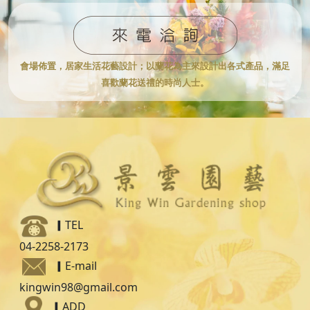
會場佈置，居家生活花藝設計；
以蘭花為主來設計出各式產品，滿足
喜歡蘭花送禮的時尚人士。
▎TEL
04-2258-2173
▎
E-mail
kingwin98@gmail.com
▎
ADD