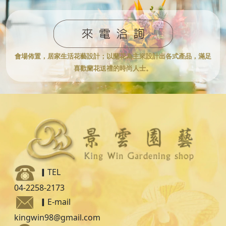
會場佈置，居家生活花藝設計；
以蘭花為主來設計出各式產品，滿足
喜歡蘭花送禮的時尚人士。
▎TEL
04-2258-2173
▎
E-mail
kingwin98@gmail.com