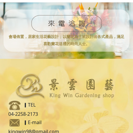
會場佈置，居家生活花藝設計；
以蘭花為主來設計出各式產品，滿足
喜歡蘭花送禮的時尚人士。
▎TEL
04-2258-2173
▎
E-mail
kingwin98@gmail.com