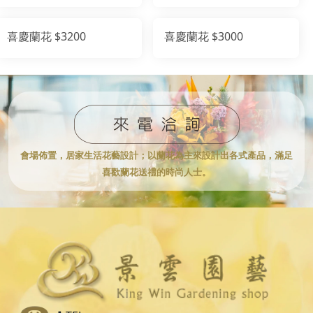
喜慶蘭花 $3200
喜慶蘭花 $3000
會場佈置，居家生活花藝設計；
以蘭花為主來設計出各式產品，滿足
喜歡蘭花送禮的時尚人士。