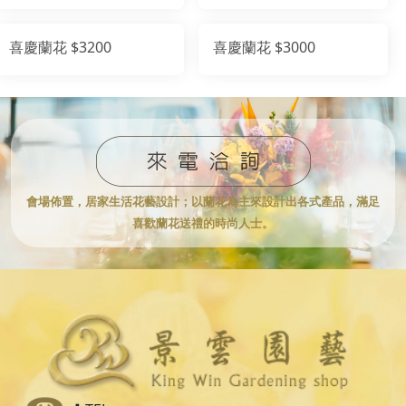
喜慶蘭花 $3200
喜慶蘭花 $3000
會場佈置，居家生活花藝設計；
以蘭花為主來設計出各式產品，滿足
喜歡蘭花送禮的時尚人士。