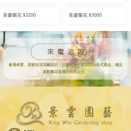
喜慶蘭花 $3200
喜慶蘭花 $3000
會場佈置，居家生活花藝設計；
以蘭花為主來設計出各式產品，滿足
喜歡蘭花送禮的時尚人士。