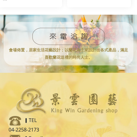
會場佈置，居家生活花藝設計；
以蘭花為主來設計出各式產品，滿足
喜歡蘭花送禮的時尚人士。
▎TEL
04-2258-2173