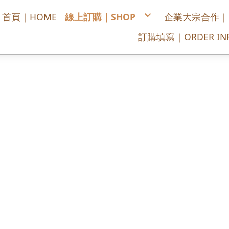
首頁｜HOME
線上訂購｜SHOP
企業大宗合作｜COR
喜慶/開幕/榮陞蘭花
訂購填寫｜ORDER INF
悼念追思蘭花
公司居家擺設蘭花
每月送花，全省宅配
訂購單填寫
供佛拜拜花禮
綠色盆栽/多肉植物
高架花籃
浪漫花束
會場佈置
講台桌花/司儀台桌花
胸花
永生花
盆花設計
春節蘭花
DIY/手作/材料包
花藝課程
景雲官方賴LINE