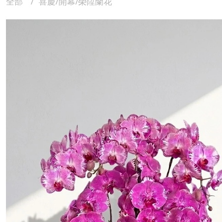
全部
喜慶/開幕/榮陞蘭花