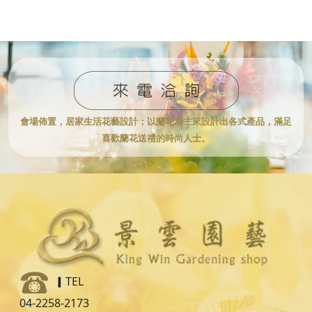
會場佈置，居家生活花藝設計；
以蘭花為主來設計出各式產品，滿足
喜歡蘭花送禮的時尚人士。
▎TEL
04-2258-2173