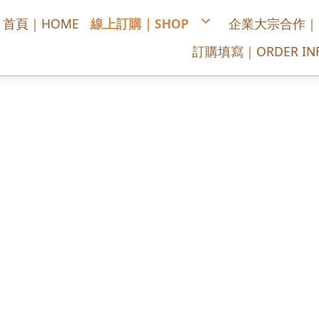
首頁｜HOME
線上訂購｜SHOP
企業大宗合作｜COR
喜慶/開幕/榮陞蘭花
訂購填寫｜ORDER INF
悼念追思蘭花
公司居家擺設蘭花
每月送花，全省宅配
訂購單填寫
供佛拜拜花禮
綠色盆栽/多肉植物
高架花籃
浪漫花束
會場佈置
講台桌花/司儀台桌花
胸花
永生花
盆花設計
春節蘭花
DIY/手作/材料包
花藝課程
景雲官方賴LINE