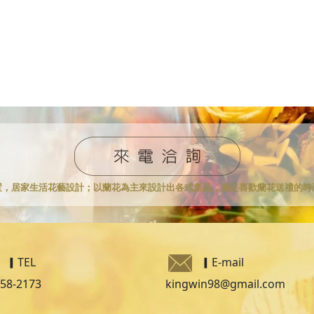
置，居家生活花藝設計；
以蘭花為主來設計出各式產品，滿足喜歡蘭花送禮的時
▎TEL
▎
E-mail
258-2173
kingwin98@gmail.com