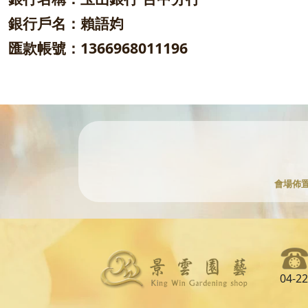
銀行戶名：賴語㚬
匯款帳號：1366968011196
會場佈
04-2